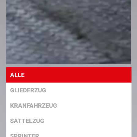
ALLE
GLIEDERZUG
KRANFAHRZEUG
SATTELZUG
SPRINTER